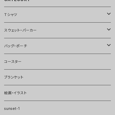
Ｔシャツ
半袖
スウェット・パーカー
ビッグシルエット
七分袖
スウェット
バッグ・ポーチ
生地が薄い
ビッグシルエット
ビッグシルエット
長袖
サコッシュ
コースター
生地が薄い
ビッグシルエット
ロゴ
トートバッグ
ブランケット
Vネック
絵画・イラスト
sunset-1