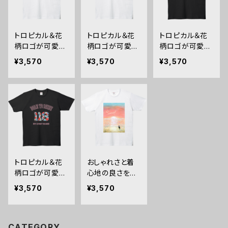
ク
白
トロピカル＆花
トロピカル＆花
トロピカル＆花
柄ロゴが可愛
柄ロゴが可愛
柄ロゴが可愛
い！好きな数字
い！好きな数字
い！好きな数字
¥3,570
¥3,570
¥3,570
で作れる薄手T
で作れる薄手T
で作れる薄手T
シャツ《118／白/
シャツ《118／白/
シャツ《118／黒/
青文字》
ピンク文字》
青文字》
トロピカル＆花
おしゃれさと着
柄ロゴが可愛
心地の良さを兼
い！好きな数字
ね備えた、当店
¥3,570
¥3,570
で作れる薄手T
自慢の「Sunse
シャツ《118／黒/
t」デザイン半袖T
桃文字》
シャツ縦長白
CATEGORY