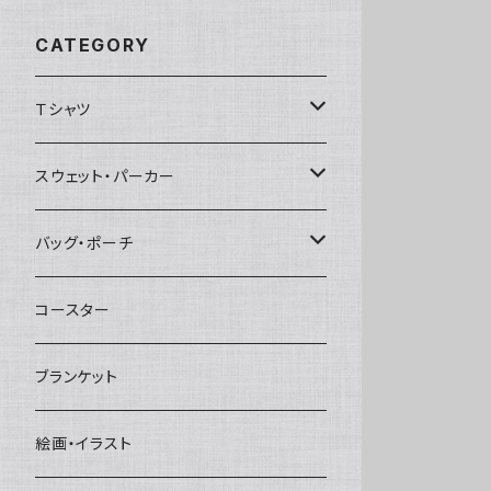
CATEGORY
Ｔシャツ
半袖
スウェット・パーカー
ビッグシルエット
七分袖
スウェット
バッグ・ポーチ
生地が薄い
ビッグシルエット
ビッグシルエット
長袖
サコッシュ
コースター
生地が薄い
ビッグシルエット
ロゴ
トートバッグ
ブランケット
Vネック
絵画・イラスト