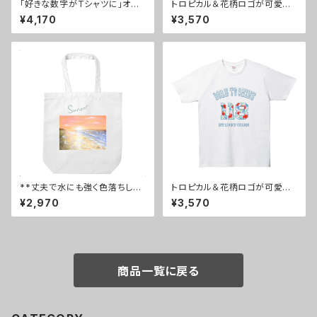
「好きな数字がTシャツに」オシ
トロピカル＆花柄ロゴが可愛い！
ャレなロゴと花柄の数字118が
好きな数字で作れる薄手Tシャ
¥4,170
¥3,570
可愛いリブ付き長袖Tシャツ。黒/
ツ《118／白/ピンク文字》
青文字
**丈夫で水にも強く色落ちしに
トロピカル＆花柄ロゴが可愛い！
くい4色展開Ａ4トートバッグ！オ
好きな数字で作れる薄手Tシャ
¥2,970
¥3,570
リジナルイラスト入sunset1
ツ《118／白/青文字》
商品一覧に戻る