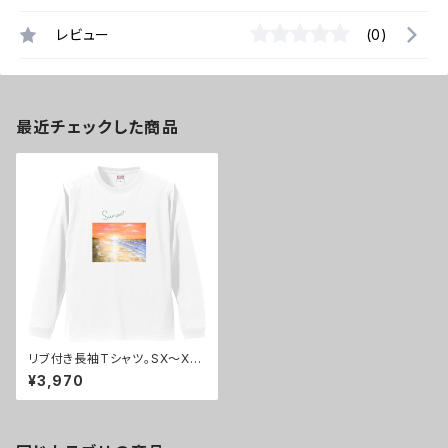
レビュー
(0)
最近チェックした商品
リブ付き長袖Tシャツ。SX～XX
L。オシャレなイラスト付ロンＴ。
¥3,970
sunset1