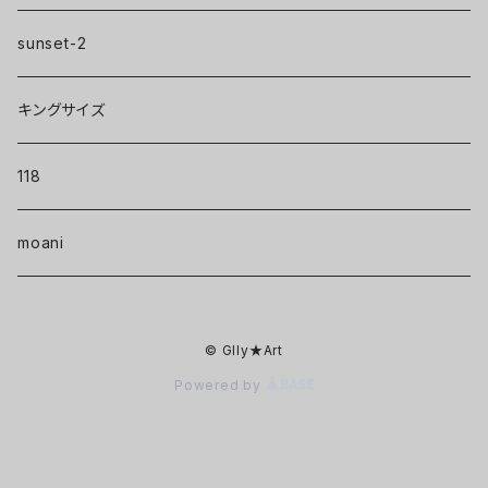
sunset-2
キングサイズ
118
moani
© Glly★Art
Powered by