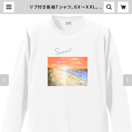
リブ付き長袖Tシャツ。SX～XXL。オ
シャレなイラスト付ロンＴ。sunset1
| Glly★Art