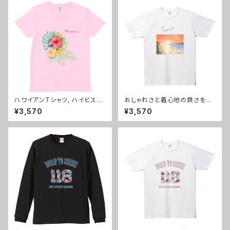
ハワイアンTシャツ, ハイビスカ
おしゃれさと着心地の良さを兼
スの水彩画風にMoani（モアニ）
ね備えた、当店自慢の「Sunse
¥3,570
¥3,570
を添えた、薄手のトロピカルムー
t」デザイン半袖Tシャツ横長白
ドあふれるデザインVネックTシ
ャツ：モアニＶピンク