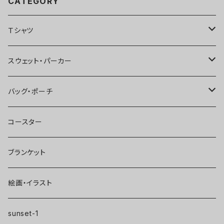
CATEGORY
Ｔシャツ
半袖
スウェット・パーカー
ビッグシルエット
七分袖
スウェット
バッグ・ポーチ
生地が薄い
ビッグシルエット
ビッグシルエット
長袖
サコッシュ
コースター
生地が薄い
ビッグシルエット
ロゴ
トートバッグ
ブランケット
Vネック
絵画・イラスト
sunset-1